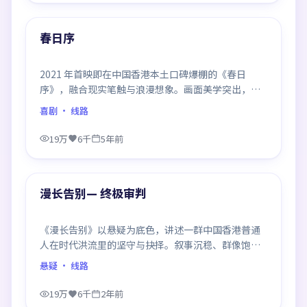
热门
春日序
2021 年首映即在中国香港本土口碑爆棚的《春日
序》，融合现实笔触与浪漫想象。画面美学突出，节
奏拿捏到位，是当年话题度居高不下的代表作。
喜剧
· 线路
19万
6千
5年前
99:38
热门
漫长告别— 终极审判
《漫长告别》以悬疑为底色，讲述一群中国香港普通
人在时代洪流里的坚守与抉择。叙事沉稳、群像饱
满，每一场对手戏都打磨得克制而精确，回味悠长。
悬疑
· 线路
19万
6千
2年前