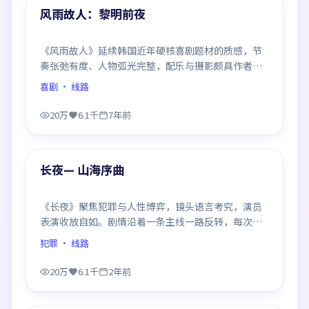
精选
风雨故人：黎明前夜
《风雨故人》延续韩国近年硬核喜剧题材的质感，节
奏张弛有度、人物弧光完整，配乐与摄影颇具作者风
格，是一部值得逐帧细看的诚意之作。
喜剧
· 线路
20万
6.1千
7年前
99:34
精选
长夜— 山海序曲
《长夜》聚焦犯罪与人性博弈，镜头语言考究，演员
表演收放自如。剧情沿着一条主线一路反转，每次揭
晓都重塑前情认知，悬念感拉满。
犯罪
· 线路
20万
6.1千
2年前
99:44