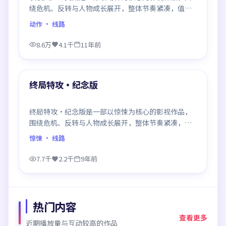
绕危机、反转与人物成长展开，整体节奏紧凑，值得
推荐观看。
动作
· 线路
8.6万
4.1千
11年前
99:18
最新
终局特攻·纪念版
终局特攻·纪念版是一部以惊悚为核心的影视作品，
围绕危机、反转与人物成长展开，整体节奏紧凑，值
得推荐观看。
惊悚
· 线路
7.7千
2.2千
9年前
热门内容
查看更多
近期播放量与互动较高的作品
99:34