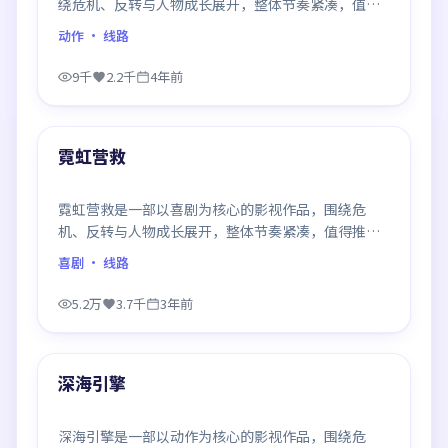
绕危机、反转与人物成长展开，整体节奏紧凑，值得
推荐观看。
动作
· 线路
9千
2.2千
4年前
99:49
最新
霓虹营救
霓虹营救是一部以喜剧为核心的影视作品，围绕危
机、反转与人物成长展开，整体节奏紧凑，值得推荐
观看。
喜剧
· 线路
5.2万
3.7千
3年前
99:18
最新
深海引擎
深海引擎是一部以动作为核心的影视作品，围绕危