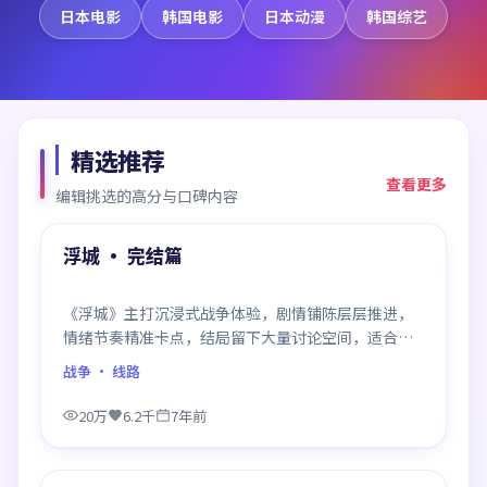
日本电影
韩国电影
日本动漫
韩国综艺
精选推荐
查看更多
编辑挑选的高分与口碑内容
99:16
精选
浮城 · 完结篇
《浮城》主打沉浸式战争体验，剧情铺陈层层推进，
情绪节奏精准卡点，结局留下大量讨论空间，适合喜
欢慢热好戏的观众。
战争
· 线路
20万
6.2千
7年前
99:39