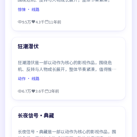
得推荐观看。
惊悚
· 线路
9.5万
4.3千
11年前
99:25
最新
狂潮潜伏
狂潮潜伏是一部以动作为核心的影视作品，围绕危
机、反转与人物成长展开，整体节奏紧凑，值得推荐
观看。
动作
· 线路
6.7万
3.6千
2年前
95:08
最新
长夜信号·典藏
长夜信号·典藏是一部以动作为核心的影视作品，围