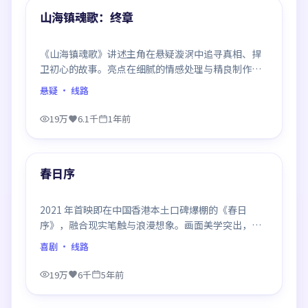
精选
山海镇魂歌：终章
《山海镇魂歌》讲述主角在悬疑漩涡中追寻真相、捍
卫初心的故事。亮点在细腻的情感处理与精良制作，
感情戏与动作戏比例平衡，节奏舒服。
悬疑
· 线路
19万
6.1千
1年前
99:41
精选
春日序
2021 年首映即在中国香港本土口碑爆棚的《春日
序》，融合现实笔触与浪漫想象。画面美学突出，节
奏拿捏到位，是当年话题度居高不下的代表作。
喜剧
· 线路
19万
6千
5年前
99:38