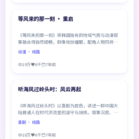
99:32
热门
等风来的那一刻 · 重启
《等风来的那一刻》将韩国独有的地域气质与动漫叙
事融合得自然顺畅，群像戏份耀眼，配角人物同样鲜
活，整部作品质感扎实。
动漫
· 线路
19万
6千
7年前
95:46
热门
听海风过岭头时：风云再起
《听海风过岭头时》以喜剧为底色，讲述一群中国大
陆普通人在时代洪流里的坚守与抉择。叙事沉稳、群
像饱满，每一场对手戏都打磨得克制而精确，回味悠
喜剧
· 线路
长。
18万
6千
7年前