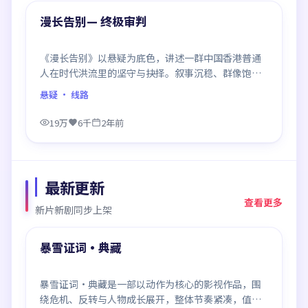
精选
漫长告别— 终极审判
《漫长告别》以悬疑为底色，讲述一群中国香港普通
人在时代洪流里的坚守与抉择。叙事沉稳、群像饱
满，每一场对手戏都打磨得克制而精确，回味悠长。
悬疑
· 线路
19万
6千
2年前
最新更新
查看更多
新片新剧同步上架
99:27
最新
暴雪证词·典藏
暴雪证词·典藏是一部以动作为核心的影视作品，围
绕危机、反转与人物成长展开，整体节奏紧凑，值得