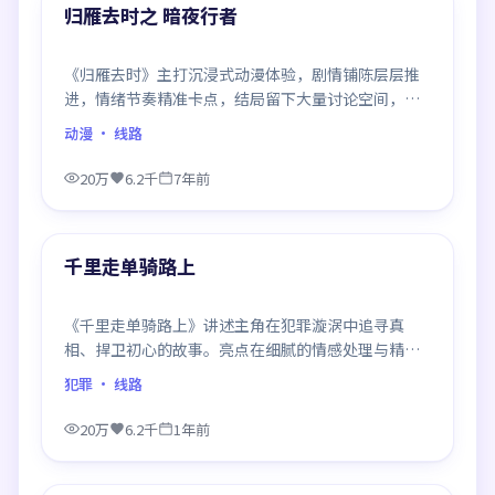
精选
归雁去时之 暗夜行者
《归雁去时》主打沉浸式动漫体验，剧情铺陈层层推
进，情绪节奏精准卡点，结局留下大量讨论空间，适
合喜欢慢热好戏的观众。
动漫
· 线路
20万
6.2千
7年前
99:39
精选
千里走单骑路上
《千里走单骑路上》讲述主角在犯罪漩涡中追寻真
相、捍卫初心的故事。亮点在细腻的情感处理与精良
制作，感情戏与动作戏比例平衡，节奏舒服。
犯罪
· 线路
20万
6.2千
1年前
99:29