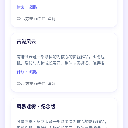
观看。
惊悚
· 线路
5.7万
3.8千
3年前
94:07
最新
南港风云
南港风云是一部以科幻为核心的影视作品，围绕危
机、反转与人物成长展开，整体节奏紧凑，值得推荐
观看。
科幻
· 线路
7.8万
3.6千
3年前
99:25
最新
风暴迷雾·纪念版
风暴迷雾·纪念版是一部以惊悚为核心的影视作品，
围绕危机、反转与人物成长展开，整体节奏紧凑，值