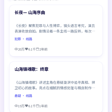
热门
长夜— 山海序曲
《长夜》聚焦犯罪与人性博弈，镜头语言考究，演员
表演收放自如。剧情沿着一条主线一路反转，每次揭
晓都重塑前情认知，悬念感拉满。
犯罪
· 线路
20万
6.1千
2年前
99:44
热门
山海镇魂歌：终章
《山海镇魂歌》讲述主角在悬疑漩涡中追寻真相、捍
卫初心的故事。亮点在细腻的情感处理与精良制作，
感情戏与动作戏比例平衡，节奏舒服。
悬疑
· 线路
19万
6.1千
1年前
99:41